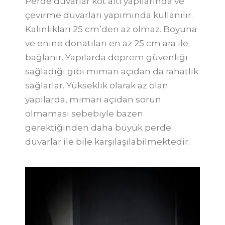
Perde duvarlar kot altı yapılarında ve
çevirme duvarları yapımında kullanılır.
Kalınlıkları 25 cm’den az olmaz. Boyuna
ve enine donatıları en az 25 cm ara ile
bağlanır. Yapılarda deprem güvenliği
sağladığı gibi mimari açıdan da rahatlık
sağlarlar. Yükseklik olarak az olan
yapılarda, mimari açıdan sorun
olmaması sebebiyle bazen
gerektiğinden daha büyük perde
duvarlar ile bile karşılaşılabilmektedir.